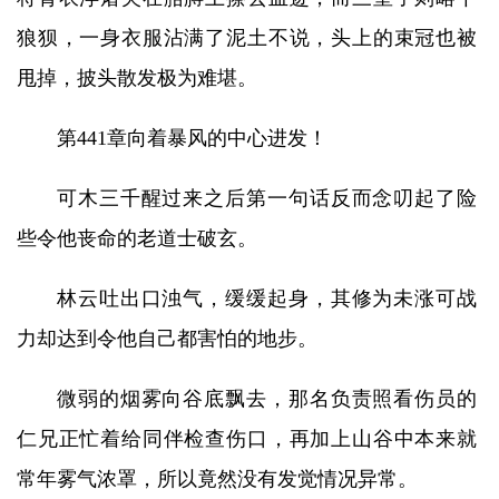
狼狈，一身衣服沾满了泥土不说，头上的束冠也被
甩掉，披头散发极为难堪。
第441章向着暴风的中心进发！
可木三千醒过来之后第一句话反而念叨起了险
些令他丧命的老道士破玄。
林云吐出口浊气，缓缓起身，其修为未涨可战
力却达到令他自己都害怕的地步。
微弱的烟雾向谷底飘去，那名负责照看伤员的
仁兄正忙着给同伴检查伤口，再加上山谷中本来就
常年雾气浓罩，所以竟然没有发觉情况异常。