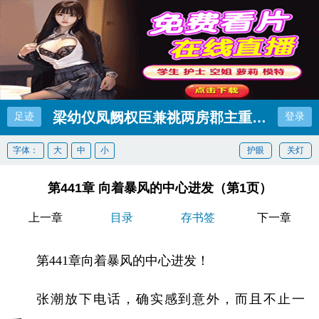
梁幼仪凤阙权臣兼祧两房郡主重生不嫁了大结
足迹
登录
字体：
大
中
小
护眼
关灯
第441章 向着暴风的中心进发（第1页）
上一章
目录
存书签
下一章
第441章向着暴风的中心进发！
张潮放下电话，确实感到意外，而且不止一