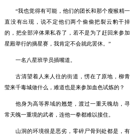
“我也觉得有可能，他们的团长和那个瘦猴精一
直没有出现，说不定他们两个偷偷把裂云豹干掉
的，把全部淬体果私吞了，若不是为了赶回来参加
星殿举行的摘星赛，我肯定不会就此罢休。”
一名八星班学员插嘴道。
古清望着人来人往的街道，愣在了原地，柳青
莹来千毒城做什么，难道也是来参加血色试炼的？
他身为高等界域的翘楚，渡过一重天魄劫，寻
常天魄一重境的武者，连他一拳都难以接住。
山洞的环境很是恶劣，零碎尸骨到处都是，有