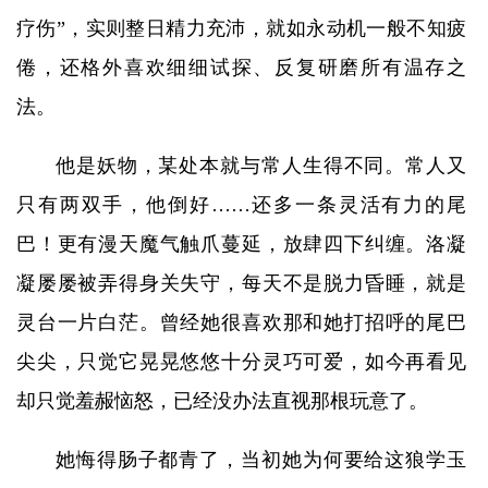
疗伤”，实则整日精力充沛，就如永动机一般不知疲
倦，还格外喜欢细细试探、反复研磨所有温存之
法。
他是妖物，某处本就与常人生得不同。常人又
只有两双手，他倒好……还多一条灵活有力的尾
巴！更有漫天魔气触爪蔓延，放肆四下纠缠。洛凝
凝屡屡被弄得身关失守，每天不是脱力昏睡，就是
灵台一片白茫。曾经她很喜欢那和她打招呼的尾巴
尖尖，只觉它晃晃悠悠十分灵巧可爱，如今再看见
却只觉羞赧恼怒，已经没办法直视那根玩意了。
她悔得肠子都青了，当初她为何要给这狼学玉