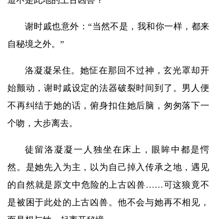
道不是此地的上古凶兽？”
谢时戚也意外：“当然不是，我和你一样，都来
自秘境之外。”
洛凝凝呆住。她怔在那回不过神，玄光罩却开
始颤动，谢时戚设定的法器破裂时间到了。男人便
不再纠结于她的话，俯身扣住她后脑，匆匆落下一
个吻，大步离去。
徒留洛凝凝一人独坐在床上，眼眸中都是愕
然。是她先入为主，以为自己掉入传承之地，遇见
的自然就是原文中危险的上古凶兽……可这狼竟不
是被困于此处的上古凶兽。他不会与她再不相见，