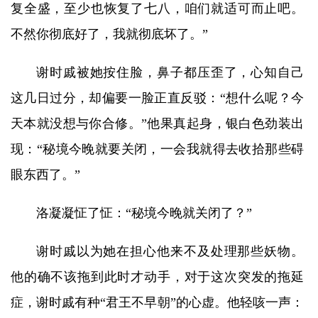
复全盛，至少也恢复了七八，咱们就适可而止吧。
不然你彻底好了，我就彻底坏了。”
谢时戚被她按住脸，鼻子都压歪了，心知自己
这几日过分，却偏要一脸正直反驳：“想什么呢？今
天本就没想与你合修。”他果真起身，银白色劲装出
现：“秘境今晚就要关闭，一会我就得去收拾那些碍
眼东西了。”
洛凝凝怔了怔：“秘境今晚就关闭了？”
谢时戚以为她在担心他来不及处理那些妖物。
他的确不该拖到此时才动手，对于这次突发的拖延
症，谢时戚有种“君王不早朝”的心虚。他轻咳一声：