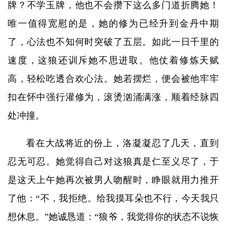
牌？不学玉牌，他也不会攒下这么多门道折腾她！
唯一值得宽慰的是，她的修为已经升到金丹中期
了，心法也不知何时突破了五层。如此一日千里的
速度，这狼还训斥她不思进取。他仗着修炼天赋
高，轻松吃透合欢心法。她若摆烂，便会被他牢牢
扣在怀中强行灌修为，滚烫汹涌满涨，顺着经脉四
处冲撞。
看在大战将近的份上，洛凝凝忍了几天，直到
忍无可忍。她觉得自己对这狼真是仁至义尽了，于
是这天上午她再次被男人吻醒时，睁眼就用力推开
了他：“不，我拒绝。给我摸耳朵也不行，今天我只
想休息。”她诚恳道：“狼爷，我觉得你的状态不说恢