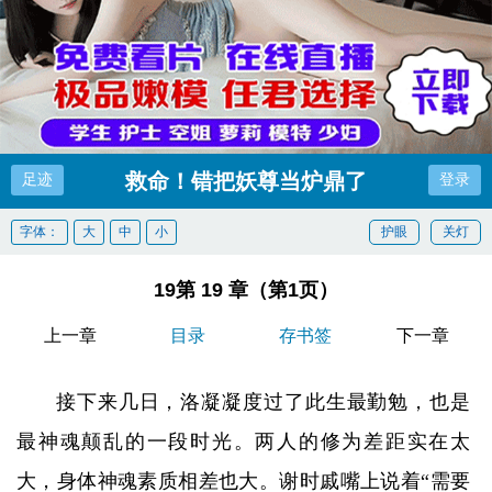
救命！错把妖尊当炉鼎了
足迹
登录
字体：
大
中
小
护眼
关灯
19第 19 章（第1页）
上一章
目录
存书签
下一章
接下来几日，洛凝凝度过了此生最勤勉，也是
最神魂颠乱的一段时光。两人的修为差距实在太
大，身体神魂素质相差也大。谢时戚嘴上说着“需要