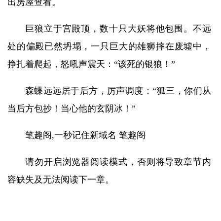
出房屋查看。
巨狼立于宫殿顶，数十只大妖将他包围。不远
处的偏殿已然坍塌，一只巨大的雄狮摔在废墟中，
挣扎着爬起，怒吼声震天：“该死的银狼！”
森蝶远远居于后方，厉声调度：“狐三，你们从
当后方包抄！当心他的玄阴冰！”
笔趣阁,一秒记住新域名 笔趣阁
请勿开启浏览器阅读模式，否则将导致章节内
容缺失及无法阅读下一章。