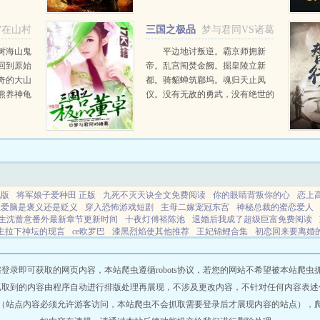
.
史的文韬，统帅陷阵驰骋天下！书
友羣为方便大家讨论，给喜欢三国
窝在山村
三国之极品
梦与君同VS诸葛
的朋友提供一个交流...
董卓
树海山鬼
平边地讨叛逆。霸京师拥新
回到原始
帝。乱宫闱焚金阙。掘皇陵立新
奇的大山
都。骑貂蝉筑郿坞。魂归天止凤
熊养神龟
仪。没有无敌的勇武，没有绝世的
草阴阳果
智谋，没有凛然的正气，没有超卓
的才学，却偏偏成为了汉末一朵奇
葩，一生功过，尽在此言之中，而
这一切，在来自后世的...
机版
将军娘子爱种田 正版
九死不灭天诀全文免费阅读
你的眼睛背叛你的心
恋上
恋爱脑是褒义还是贬义
穿入恐怖游戏短剧
主母二嫁宠冠东宫
神秘总裁的蜜恋爱人
生沈蔷意番外最新章节更新时间
十夜灯傅裕陈池
退婚后我成了超级巨富免费阅读
主拉下神坛的现言
ce欧罗巴
漆黑烈焰使其他推荐
王妃锦鲤合集
初恋回来要离婚
对不起是什么歌
电影巜杀生
秀爷快穿之旅cp是谁
与狐说无删减版全文阅读
穿进
子科举青云路
金渐层会报复吗
重生诡情之未
雍正梅瓶
十夜灯陈令安赵邺的
第
团打吗
欧罗巴之刃是什么刀
全套伏虎拳
火影同人音乐改编作品
穿越火影开商店
即可获取的网页内容，本站爬虫遵循robots协议，若您的网站不希望被本站爬虫抓取，可
九死不灭天经笔趣阁
御兽化形开局强制契约九尾狐漫画
大师这个凶是何意啊表情包
抓取到的内容由程序自动进行排版处理再展现，不涉及更改内容，不针对任何内容表述
秒几小时
都市超级神豪全集
欧罗巴之子
难以言喻上则为日月在线阅读
末日堡垒
（站点内容必须允许游客访问，本站爬虫不会抓取需要登录后才展现内容的站点），
掌印nphsp
盛少东
伏虎式40式分解示范
小宫女想上位的连载情况
盛少清盛少游
第一人
秀爷的快穿之旅有声
酒神谷
乔梁叶欣怡全文
重生成大反派的
综英美蝙