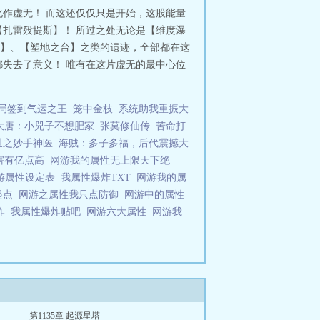
作虚无！ 而这还仅仅只是开始，这股能量
扎雷殁提斯】！ 所过之处无论是【维度瀑
】、【塑地之台】之类的遗迹，全部都在这
失去了意义！ 唯有在这片虚无的最中心位
局签到气运之王
笼中金枝
系统助我重振大
大唐：小兕子不想肥家
张莫修仙传
苦命打
世之妙手神医
海贼：多子多福，后代震撼大
害有亿点高
网游我的属性无上限天下绝
游属性设定表
我属性爆炸TXT
网游我的属
起点
网游之属性我只点防御
网游中的属性
炸
我属性爆炸贴吧
网游六大属性
网游我
第1135章 起源星塔