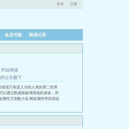
登录
注册
会员书架
阅读记录
、
开始阅读
田里的公主殿下
却发现只有进入当前人类的第二世界
可以通过数据面板增强他的身体，而
游属性万倍数小说 网游属性带回现实