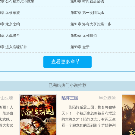
2章 公布精力充沛效果
第83章 时间就是金钱
6章 纵横家族
第87章 第一次团队pk
0章 龙京之约
第91章 洛奇大亨的第一步
4章 大战将至
第95章 无可阻挡
8章 进入哀嚎矿井
第99章 金牙
查看更多章节...
已完结热门小说推荐
青山失魂
陷阵三国
半分糊涂
绚丽！人
统陷阵威震三国，携名将驰骋
一段热血
天下！一个被历史忽略被吕布埋没
玄武绝，
的大将之才！陷阵之志，有死无生
得大玄武
看一个跑龙套的回到那个群雄并列
您QQ群
的时代，以高顺的武略加上早知历