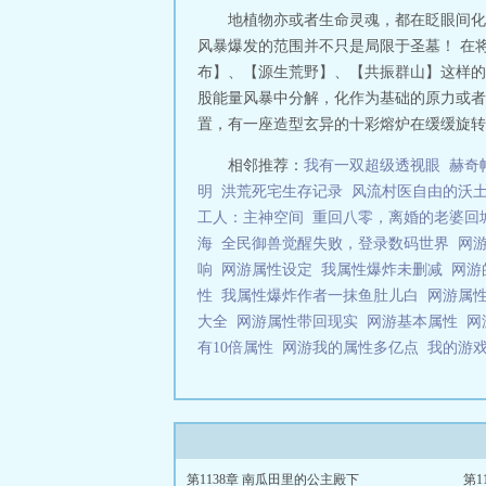
地植物亦或者生命灵魂，都在眨眼间化
风暴爆发的范围并不只是局限于圣墓！ 在
布】、【源生荒野】、【共振群山】这样的
股能量风暴中分解，化作为基础的原力或者
置，有一座造型玄异的十彩熔炉在缓缓旋转！ 
相邻推荐：
我有一双超级透视眼
赫奇
明
洪荒死宅生存记录
风流村医自由的沃
工人：主神空间
重回八零，离婚的老婆回
海
全民御兽觉醒失败，登录数码世界
网
响
网游属性设定
我属性爆炸未删减
网游
性
我属性爆炸作者一抹鱼肚儿白
网游属
大全
网游属性带回现实
网游基本属性
网
有10倍属性
网游我的属性多亿点
我的游
第1138章 南瓜田里的公主殿下
第1