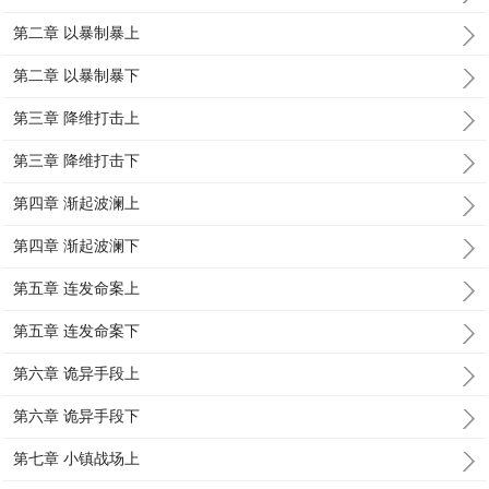
第二章 以暴制暴上
第二章 以暴制暴下
第三章 降维打击上
第三章 降维打击下
第四章 渐起波澜上
第四章 渐起波澜下
第五章 连发命案上
第五章 连发命案下
第六章 诡异手段上
第六章 诡异手段下
第七章 小镇战场上