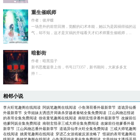
重生催眠师
作者：彼岸蝶
一场意外的前世回溯，觉醒的幻术本能，她以为是因祸得福的运
气，却不知，这才是灾祸的开端看天才幻术师重生催眠师，...
暗影街
作者：暗黑茄子
新书恶魔篇章上传，书号2273357，新书期间，大家多多支
持！...
相邻小说
李火旺笔趣阁在线阅读
阿妩笔趣阁在线阅读
小鱼薄荷番外最新章节
道诡异仙番
外最新章节
女帝姐妹太诱惑开局诛杀穿越者秦铭全集免费阅读
江山风物志怪诞
的表哥全集免费阅读
徐依童笔趣阁在线阅读
南朝玄怪录番外最新章节
改嫁前任
他爹阿妩全集免费阅读
南朝玄怪录三戒大师全集免费阅读
改嫁前任他爹番外最
新章节
江山风物志番外最新章节
道诡异仙李火旺全集免费阅读
三戒大师笔趣阁
在线阅读
姚黄笔趣阁在线阅读
穿进乙女游戏被反派攻略了
怪诞的表哥笔趣阁在
线阅读
秦铭笔趣阁在线阅读
小鱼薄荷徐依童全集免费阅读
女帝姐妹太诱惑开局