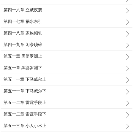
第四十六章 立威夜袭
第四十七章 祸水东引
第四十八章 家族倾轧
第四十九章 闲杂琐碎
第五十章 黑婆罗洲上
第五十章 黑婆罗洲下
第五十一章 下马威尔上
第五十一章 下马威尔下
第五十二章 雷霆手段上
第五十二章 雷霆手段下
第五十三章 小人小术上