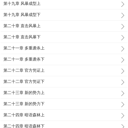
第十九章 风暴成型上
第十九章 风暴成型下
第二十章 直击风暴上
第二十章 直击风暴下
第二十一章 多重袭杀上
第二十一章 多重袭杀下
第二十二章 官方凭证上
第二十二章 官方凭证下
第二十三章 新的势力上
第二十三章 新的势力下
第二十四章 暗语森林上
第二十四章 暗语森林下