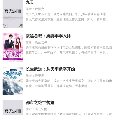
九天
作者：欧阳允
关于九天世有仙莲，食之立地成仙。平凡少年误食五彩仙莲，一
身元气皆化混沌本源。且看他踏上修真之路，如何天资卓越，...
腹黑总裁：娇妻乖乖入怀
作者：流蓝若寻
关于腹黑总裁娇妻乖乖入怀老公出轨闺蜜，闺蜜和婆婆用毒鼠强
毒死了楚儿。一朝崛起，复仇渣男贱女，当然还有那个重男...
长生武道：从天牢狱卒开始
作者：云里鹿
陆宁穿越大周皇朝，成为一名小小天牢狱卒。得知这世界有仙佛
妖魔，武道神通显圣，他就决定苟在天牢里肝...
都市之绝世赘婿
作者：听云轩雨
关于都市之绝世赘婿为了救治病重的母亲，叶晨受尽羞辱，无意