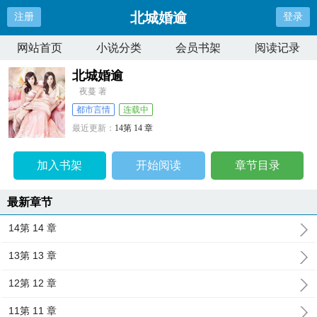
北城婚逾
注册
登录
网站首页
小说分类
会员书架
阅读记录
北城婚逾
夜蔓 著
都市言情
连载中
最近更新：
14第 14 章
更新时间：
2026-07-04 16:29:33
加入书架
开始阅读
章节目录
最新章节
14第 14 章
13第 13 章
12第 12 章
11第 11 章