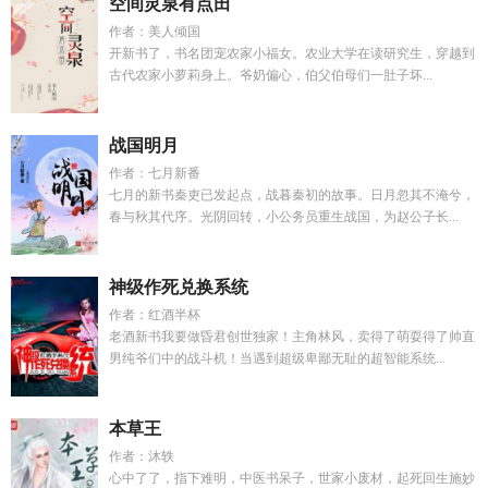
空间灵泉有点田
作者：美人倾国
开新书了，书名团宠农家小福女。农业大学在读研究生，穿越到
古代农家小萝莉身上。爷奶偏心，伯父伯母们一肚子坏...
战国明月
作者：七月新番
七月的新书秦吏已发起点，战暮秦初的故事。日月忽其不淹兮，
春与秋其代序。光阴回转，小公务员重生战国，为赵公子长...
神级作死兑换系统
作者：红酒半杯
老酒新书我要做昏君创世独家！主角林风，卖得了萌耍得了帅直
男纯爷们中的战斗机！当遇到超级卑鄙无耻的超智能系统...
本草王
作者：沐轶
心中了了，指下难明，中医书呆子，世家小废材，起死回生施妙