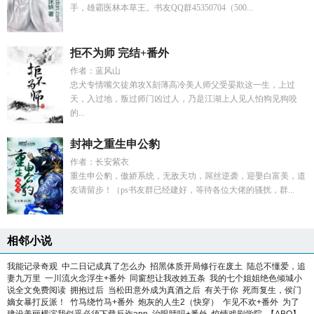
手，雄霸医林本草王。书友QQ群45350704（500...
拒不为师 完结+番外
作者：蓝风山
忠犬专情嘴欠徒弟攻X刻薄高冷美人师父受晏欺这一生，上过
天，入过地，叛过师门凶过人，乃是江湖上人见人怕狗见狗咬
的...
封神之重生申公豹
作者：长安紫衣
重生申公豹，傲娇系统，无敌天功，屌丝逆袭，迎娶白富美，道
友请留步！（ps书友群已经建好，等待各位大佬的骚扰，群...
相邻小说
我能记录奇观
中二日记成真了怎么办
招黑体质开局修行在废土
陆总不懂爱，追
妻九万里
一川流火念浮生+番外
同窗想让我改姓五条
我的七个姐姐绝色倾城小
说全文免费阅读
拥抱过后
当松田意外成为真酒之后
有关于你
死而复生，侯门
嫡女暴打反派！
竹马绕竹马+番外
炮灰的人生2（快穿）
乍见不欢+番外
为了