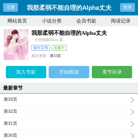
我那柔弱不能自理的Alpha丈夫
注册
登录
网站首页
小说分类
会员书架
阅读记录
我那柔弱不能自理的Alpha丈夫
月亮很圆Moon 著
都市言情
连载中
最近更新：
第33页
更新时间：
2023-12-04 00:48:22
加入书架
开始阅读
章节目录
最新章节
第33页
第32页
第31页
第30页