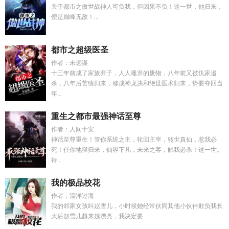
关于都市之傲世战神人可负我，但因果不负！这一世，他归来，
便是巅峰无敌！...
都市之超级医圣
作者：未远谋
十三年前成了家族弃子，人人唾弃的废物，八年前又被仇家追
杀，八年后苦练归来，修成神龙决和绝世医术归来，势要夺回当
年...
重生之都市最强神话至尊
作者：人间十安
神话至尊重生！管你系统之主，轮回主宰，转世真仙，惹我必
死！任你地狱归来，仙界下凡，未来之客，触我必杀！这一世。
待...
我的极品校花
作者：漂洋过海
我的邻家女孩叫赵雪儿，小时候她经常伙同其他小伙伴欺负我长
大后赵雪儿越来越漂亮，我决定要...