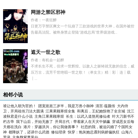
网游之禁区邪神
作者：一夜狂醉
日更万字禁区爽文一个玩崩了三款游戏的世界大神，在国外被控
告最高法院。被终身禁止登陆‘游戏总局’世界级游戏...
遮天一世之歌
作者：有机会一起醉
不求长生不死，但求一世辉煌。以敌人之躯铸就无敌的信念，威
压万古，流芳千世绝唱一世之歌！（单女主）精┆彩┆连┋载
┇...
相邻小说
谁让他入朝为官的！
团宠崽崽三岁半，我是万兽小御神
清宫·蕴颜传
大内侍
卫，开局祖传刀法大圆满
江果果顾寒煜全集
和离后，王妃她惊艳了全京城
沈三
凌秋君是什么小说
主角江果果顾寒煜
长生：以武入道熬死修仙者
叶大刀新书不
朽古帝
我下山后，开始无敌了
开局古代：带着家人在天灾中躺赢
穿成恶女后每
天都在洗白
港片：穿越洪兴，你让我做善事？
社恐的我，被迫闪婚了个国民女
神
都降妖了，还讲什么武德
修仙琐录
快穿：炮灰她总遇到病娇偏执狂
山海八
荒录
主角魏紫萧凤仙