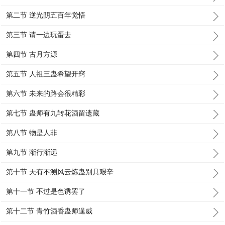
第二节 逆光阴五百年觉悟
第三节 请一边玩蛋去
第四节 古月方源
第五节 人祖三蛊希望开窍
第六节 未来的路会很精彩
第七节 蛊师有九转花酒留遗藏
第八节 物是人非
第九节 渐行渐远
第十节 天有不测风云炼蛊别具艰辛
第十一节 不过是色诱罢了
第十二节 青竹酒香蛊师逞威