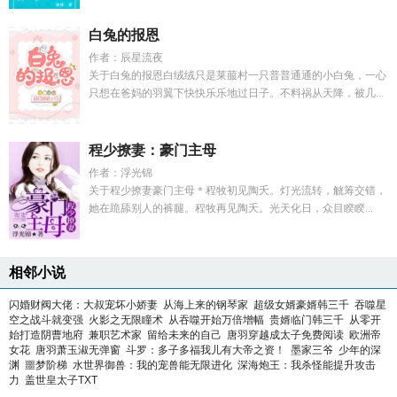
白兔的报恩
作者：辰星流夜
关于白兔的报恩白绒绒只是莱菔村一只普普通通的小白兔，一心
只想在爸妈的羽翼下快快乐乐地过日子。不料祸从天降，被几...
程少撩妻：豪门主母
作者：浮光锦
关于程少撩妻豪门主母＊程牧初见陶夭。灯光流转，觥筹交错，
她在跪舔别人的裤腿。程牧再见陶夭。光天化日，众目睽睽...
相邻小说
闪婚财阀大佬：大叔宠坏小娇妻
从海上来的钢琴家
超级女婿豪婿韩三千
吞噬星
空之战斗就变强
火影之无限瞳术
从吞噬开始万倍增幅
贵婿临门韩三千
从零开
始打造阴曹地府
兼职艺术家
留给未来的自己
唐羽穿越成太子免费阅读
欧洲帝
女花
唐羽萧玉淑无弹窗
斗罗：多子多福我儿有大帝之资！
墨家三爷
少年的深
渊
噩梦阶梯
水世界御兽：我的宠兽能无限进化
深海炮王：我杀怪能提升攻击
力
盖世皇太子TXT