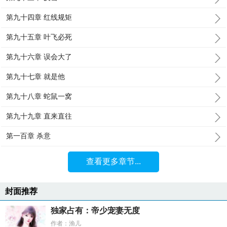
第九十四章 红线规矩
第九十五章 叶飞必死
第九十六章 误会大了
第九十七章 就是他
第九十八章 蛇鼠一窝
第九十九章 直来直往
第一百章 杀意
查看更多章节...
封面推荐
独家占有：帝少宠妻无度
作者：渔儿