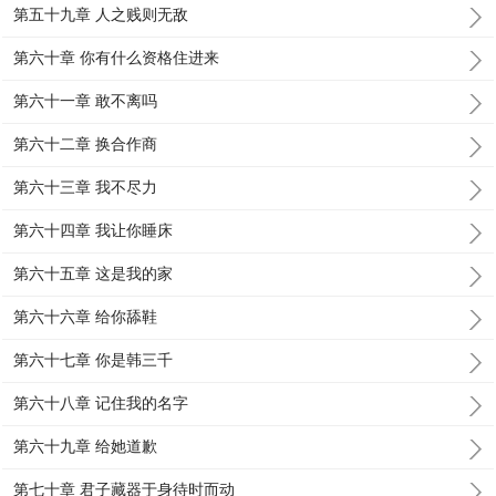
第五十九章 人之贱则无敌
第六十章 你有什么资格住进来
第六十一章 敢不离吗
第六十二章 换合作商
第六十三章 我不尽力
第六十四章 我让你睡床
第六十五章 这是我的家
第六十六章 给你舔鞋
第六十七章 你是韩三千
第六十八章 记住我的名字
第六十九章 给她道歉
第七十章 君子藏器于身待时而动