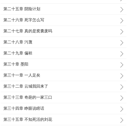
第二十五章 阴险计划
第二十六章 死字怎么写
第二十七章 真的是窝囊废吗
第二十八章 污蔑
第二十九章 偏袒
第三十章 墨阳
第三十一章 一人足矣
第三十二章 云城我回来了
第三十三章 奇葩的一家三口
第三十四章 睁眼说瞎话
第三十五章 不知死活的刘花