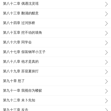
第八十二章 偶遇沈灵瑶
第八十三章 翻涌的醋意
第八十四章 过河拆桥
第八十五章 挖不动的墙角
第八十六章 同学会
第八十七章 假装钢琴小王子
第八十八章 他才是真的
第八十九章 苏迎夏挨打
第九十章 怒了
第九十一章 我视你为蝼蚁
第九十二章 未卜先知
第九十三章 反击