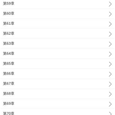
第59章
第60章
第61章
第62章
第63章
第64章
第65章
第66章
第67章
第68章
第69章
第70章