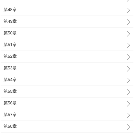
第48章
第49章
第50章
第51章
第52章
第53章
第54章
第55章
第56章
第57章
第58章