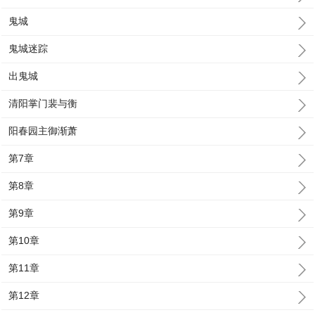
鬼城
鬼城迷踪
出鬼城
清阳掌门裴与衡
阳春园主御渐萧
第7章
第8章
第9章
第10章
第11章
第12章