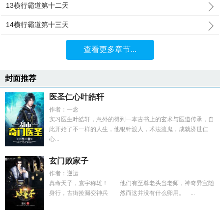
13横行霸道第十二天
14横行霸道第十三天
查看更多章节...
封面推荐
医圣仁心叶皓轩
作者：一念
实习医生叶皓轩，意外的得到一本古书上的玄术与医道传承，自
此开始了不一样的人生，他银针渡人，术法渡鬼，成就济世仁
心...
玄门败家子
作者：逆运
真命天子，寰宇称雄！ 他们有至尊老头当老师，神奇异宝随
身行，古街捡漏变神兵 然而这并没有什么卵用。 ...