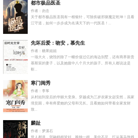
都市极品医圣
作者：勿念
关于都市极品医圣我有一根银针，可除疾破邪驱魔定乾坤！且看
江守道，如何一步步成为名满天下的一代医圣！...
先坏后爱：吻安，慕先生
作者：糖果姐姐
一场大火，烧毁的除了一幢价值过亿的海边别墅，还有商界新贵
慕斯宸的妻子，以及她腹中八个月大的孩子。所有人都说这是
靳...
寒门闺秀
作者：李筝
从村姑到皇后的华丽大变身。穿越成为三岁农家女赵安然，虽家
境贫困，幸有疼爱她的父母和兄长。且看她如何带着全家发财
致...
麟趾
作者：梦溪石
世人都道，贺融样样皆好，唯独一样，美中不足。打从落马致残