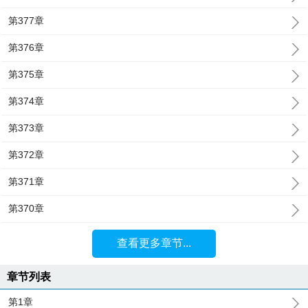
第377章
第376章
第375章
第374章
第373章
第372章
第371章
第370章
查看更多章节...
章节列表
第1章