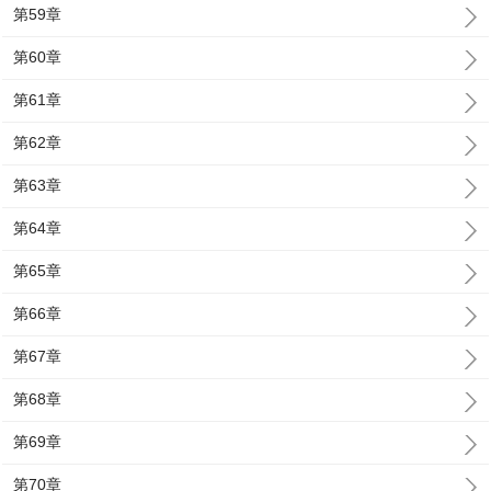
第59章
第60章
第61章
第62章
第63章
第64章
第65章
第66章
第67章
第68章
第69章
第70章