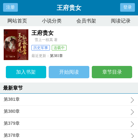
王府贵女
注册
登录
网站首页
小说分类
会员书架
阅读记录
王府贵女
雪上一枝蒿 著
历史军事
连载中
最近更新：
第381章
更新时间：
2024-12-19 08:33:24
加入书架
开始阅读
章节目录
最新章节
第381章
第380章
第379章
第378章