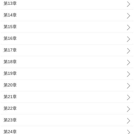
第13章
第14章
第15章
第16章
第17章
第18章
第19章
第20章
第21章
第22章
第23章
第24章