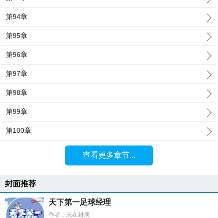
第94章
第95章
第96章
第97章
第98章
第99章
第100章
查看更多章节...
封面推荐
天下第一足球经理
作者：志在封侯