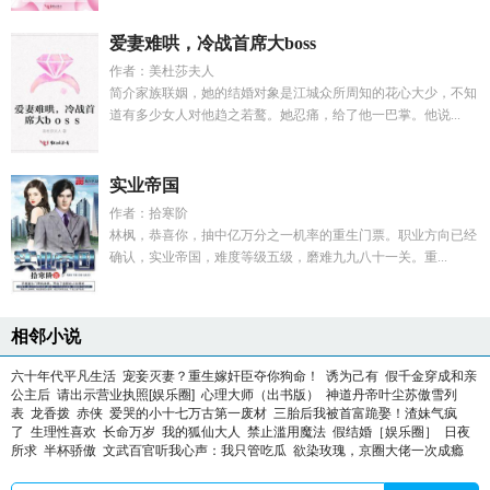
爱妻难哄，冷战首席大boss
作者：美杜莎夫人
简介家族联姻，她的结婚对象是江城众所周知的花心大少，不知
道有多少女人对他趋之若鹜。她忍痛，给了他一巴掌。他说...
实业帝国
作者：拾寒阶
林枫，恭喜你，抽中亿万分之一机率的重生门票。职业方向已经
确认，实业帝国，难度等级五级，磨难九九八十一关。重...
相邻小说
六十年代平凡生活
宠妾灭妻？重生嫁奸臣夺你狗命！
诱为己有
假千金穿成和亲
公主后
请出示营业执照[娱乐圈]
心理大师（出书版）
神道丹帝叶尘苏傲雪列
表
龙香拨
赤侠
爱哭的小十七万古第一废材
三胎后我被首富跪娶！渣妹气疯
了
生理性喜欢
长命万岁
我的狐仙大人
禁止滥用魔法
假结婚［娱乐圈］
日夜
所求
半杯骄傲
文武百官听我心声：我只管吃瓜
欲染玫瑰，京圈大佬一次成瘾