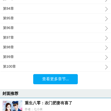
第94章
第95章
第96章
第97章
第98章
第99章
第100章
查看更多章节...
封面推荐
重生八零：农门肥妻有喜了
作者：七小米