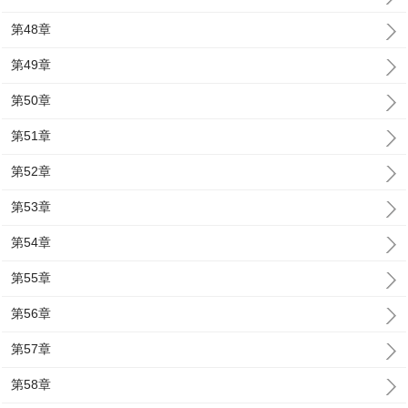
第48章
第49章
第50章
第51章
第52章
第53章
第54章
第55章
第56章
第57章
第58章